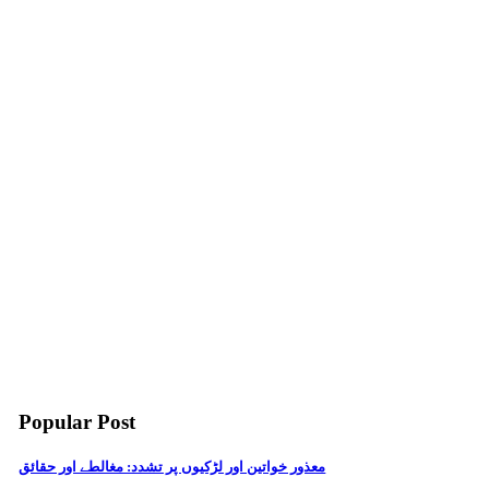
Popular Post
معذور خواتین اور لڑکیوں پر تشدد: مغالطے اور حقائق