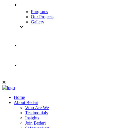
Programs
Our Projects
Gallery
Home
About Bedari
Who Are We
Testimonials
Insights
Join Bedari