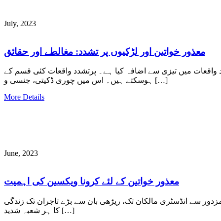
July, 2023
معذور خواتین اور لڑکیوں پر تشدد: مغالطے اور حقائق
 واقعات میں تیزی سے اضافہ کیا ہے۔ پرتشدد واقعات کئی قسم کے
ہوسکتے ہیں۔ اس میں چوری ڈکیتی، جنسی و […]
More Details
June, 2023
معذور خواتین کے لئے کرونا ویکسین کی اہمیت
 مزدور سے انڈسٹری مالکان تک، ریڑھی بان سے بڑے تاجران تک زندگی
کا ہر شعبہ شدید […]